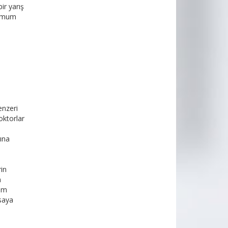
ir yarış
ptimum
enzeri
doktorlar
rına
rin
n
tım
asaya