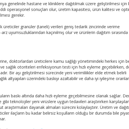
ya genelinde hastane ve kliniklere dağıtılmak üzere geliştirilmesi için b
 ciddi operasyonel sonuçları olur, üretim kapasitesi, ürün kalitesi ve o
lmesi gerekir.
 üreticiler granüler (taneli) verileri geniş tedarik zincirinde verime
p-arz uyumsuzluklarından kaçınılmış olur ve ürünlerin dağıtım sırasında
elerine, doktorlardan üreticilere kamu sağlığı yönetimindeki herkes için b
 ve sağlık otoriteleri enfeksiyonun testi için hızlı eyleme geçebilirken, 
dır. Bir aşı geliştirilmesi sürecinde yeni verimlilikler elde etmek belirli
ık altyapıları üzerindeki baskıyı azaltabilir ve daha iyi iyileşme oranla
ncuların baskı altında daha hızlı eyleme geçebilmesine olanak sağlar. De
gibi teknolojiler yeni virüslere uygun tedavileri araştırırken karşılaşıla
t araştırmaları dayanak almaları sürecini kolaylaştırır. Üretim ve dağı
ticiler ilaçların bu kadar belirsiz koşulların olduğu bir durumda bile piy
nar.