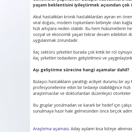
yaşam beklentisini iyileştirmek açısından çok 
Akut hastalıkları kronik hastalıklardan ayıran en önem
viral doğası, modern toplumların birbiriyle olan bağlan
hızlı artışlara neden olabilir. Bu hem hükümetlerin h
sosyal ve ekonomik yaşan tekrar devam edebilsin diye 
uygulanmak zorundadır.
İlaç sektörü şirketleri burada çok kritik bir rol oynuy
ilaç şirketleri tedavilerin geliştirilmesi ve yaygınlaştı
Aşı geliştirme sürecine hangi aşamalar dahil?
Bulaşıcı hastalıkların yarattığı aciliyet durumu bir aş
profesyonellerine etkin bir tedaviyi olabildiğince hızlı
araştırmacılar ve doktorlardan düzenleyici otoriteler 
Bu gruplar yorulmadan ve kararlı bir hedef için çalışsa
sunulmaya hazır hale gelmesinden önce birçok adım 
Araştırma aşaması;
Aday aşıların kısa listeye alınması