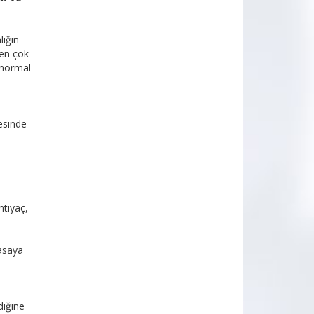
lığın
yen çok
ü normal
yesinde
htiyaç,
yasaya
diğine