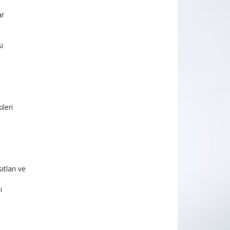
ar
i
leri
tları ve
i