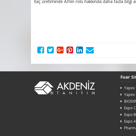
İlaç üretiminde AI’nin rolü hakkında daha fazla bilgi 
Fuar Si
Yapex 
Yapex 
BIOEX
Expo 
Expo B
Expo A
Pharm