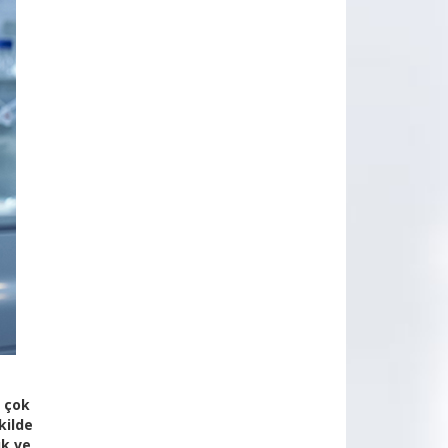
 çok
kilde
ık ve