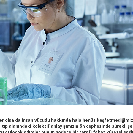
er olsa da insan vücudu hakkında hala henüz keşfetmediğimiz
tıp alanındaki kolektif anlayışımızın ön cephesinde sürekli şe
şı atılacak adımlar bunun sadece bir tarafı fakat küresel sağl