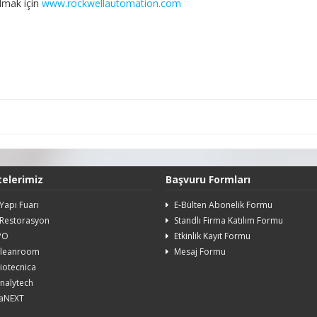
almak için
www.rockwellautomation.com
telerimiz
Başvuru Formları
Yapı Fuarı
E-Bülten Abonelik Formu
Restorasyon
Standlı Firma Katılım Formu
PO
Etkinlik Kayıt Formu
Cleanroom
Mesaj Formu
iotecnica
nalytech
aNEXT