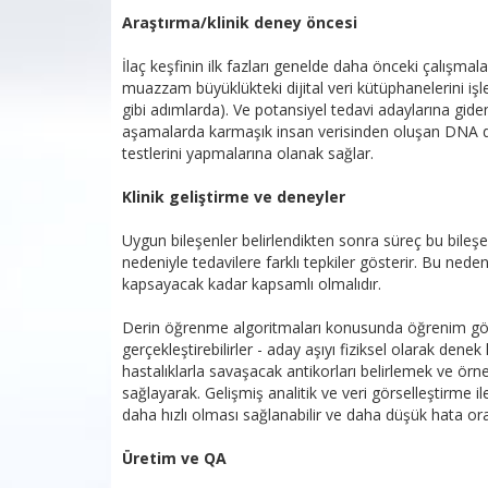
Araştırma/klinik deney öncesi
İlaç keşfinin ilk fazları genelde daha önceki çalışmalar
muazzam büyüklükteki dijital veri kütüphanelerini işleme
gibi adımlarda). Ve potansiyel tedavi adaylarına gid
aşamalarda karmaşık insan verisinden oluşan DNA dizil
testlerini yapmalarına olanak sağlar.
Klinik geliştirme ve deneyler
Uygun bileşenler belirlendikten sonra süreç bu bileşen
nedeniyle tedavilere farklı tepkiler gösterir. Bu neden
kapsayacak kadar kapsamlı olmalıdır.
Derin öğrenme algoritmaları konusunda öğrenim göre
gerçekleştirebilirler - aday aşıyı fiziksel olarak dene
hastalıklarla savaşacak antikorları belirlemek ve örnek
sağlayarak. Gelişmiş analitik ve veri görselleştirme i
daha hızlı olması sağlanabilir ve daha düşük hata ora
Üretim ve QA