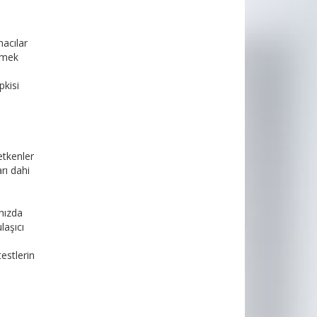
macılar
etmek
pkisi
etkenler
rı dahi
hızda
laşıcı
estlerin