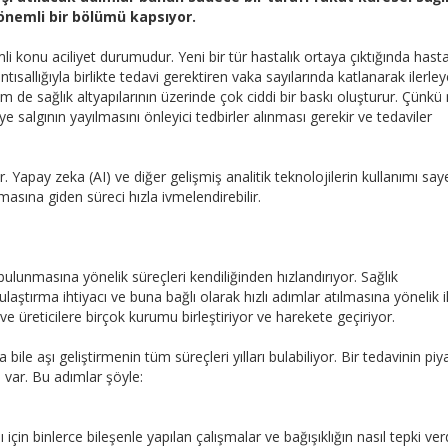
önemli bir bölümü kapsıyor.
li konu aciliyet durumudur. Yeni bir tür hastalık ortaya çıktığında hasta
tısallığıyla birlikte tedavi gerektiren vaka sayılarında katlanarak ilerle
em de sağlık altyapılarının üzerinde çok ciddi bir baskı oluşturur. Çünk
salgının yayılmasını önleyici tedbirler alınması gerekir ve tedaviler
or. Yapay zeka (AI) ve diğer gelişmiş analitik teknolojilerin kullanımı sa
rılmasına giden süreci hızla ivmelendirebilir.
ı bulunmasına yönelik süreçleri kendiliğinden hızlandırıyor. Sağlık
 ulaştırma ihtiyacı ve buna bağlı olarak hızlı adımlar atılmasına yönelik i
ve üreticilere birçok kurumu birleştiriyor ve harekete geçiriyor.
 bile aşı geliştirmenin tüm süreçleri yılları bulabiliyor. Bir tedavinin pi
var. Bu adımlar şöyle:
 için binlerce bileşenle yapılan çalışmalar ve bağışıklığın nasıl tepki ver