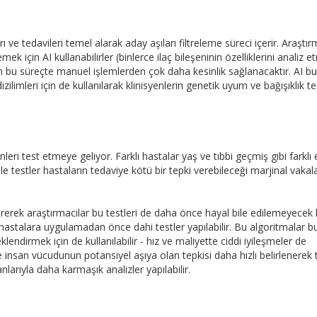
ı ve tedavileri temel alarak aday aşıları filtreleme süreci içerir. Araştır
k için AI kullanabilirler (binlerce ilaç bileşeninin özelliklerini analiz 
en bu süreçte manuel işlemlerden çok daha kesinlik sağlanacaktır. AI bu
imleri için de kullanılarak klinisyenlerin genetik uyum ve bağışıklık te
leri test etmeye geliyor. Farklı hastalar yaş ve tıbbi geçmiş gibi farklı 
le testler hastaların tedaviye kötü bir tepki verebileceği marjinal vakala
rek araştırmacılar bu testleri de daha önce hayal bile edilemeyecek 
k hastalara uygulamadan önce dahi testler yapılabilir. Bu algoritmalar bu
lendirmek için de kullanılabilir - hız ve maliyette ciddi iyileşmeler de
le insan vücudunun potansiyel aşıya olan tepkisi daha hızlı belirlenerek t
nlarıyla daha karmaşık analizler yapılabilir.