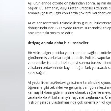
Aşı ürünlerinde otorite onaylarından sonra, aşının dün
başlar. Bu safhanın, aşıyı üreten üreticiler üzerinde
ambalaj çözümü gibi konularda çok hızlı kararlar veri
AI ve sensör temelli teknolojilerin gücünü birleştirerek
dönüştürebilirler. Bu sayede üretim sürecindeki tale
bozulma riski minimize edilir.
İhtiyaç anında daha hızlı tedaviler
Bir virüs salgını politika yapıcılarından sağlık otorit
görülmemiş zorluklar teşkil edebilir. Politika yapıcılar
ve üreticiler ise daha hızlı tedavi sunma baskısı altında
vakaların tedavilerinde kayda değer fark yaratarak sağl
katkı sağlar.
AI yetkinlikleri aşı/tedavi geliştirme tarafındaki oyu
öğrenme gibi teknikler ve gelişmiş veri görselleştirme 
karmaşıklıkların giderilmesine olanak sağlar ve mevcu
tarafında da AI kullanımıyla faydalar sağlanabilir; Üre
hızlı bir şekilde ulaştırılmasında çok önemli bir rol oy