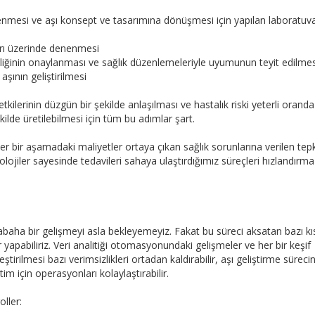
rlenmesi ve aşı konsept ve tasarımına dönüşmesi için yapılan laboratuv
ları üzerinde denenmesi
liğinin onaylanması ve sağlık düzenlemeleriyle uyumunun teyit edilmes
 aşının geliştirilmesi
etkilerinin düzgün bir şekilde anlaşılması ve hastalık riski yeterli oranda
ekilde üretilebilmesi için tüm bu adımlar şart.
 bir aşamadaki maliyetler ortaya çıkan sağlık sorunlarına verilen tepki
lojiler sayesinde tedavileri sahaya ulaştırdığımız süreçleri hızlandırma
abaha bir gelişmeyi asla bekleyemeyiz. Fakat bu süreci aksatan bazı kısı
apabiliriz. Veri analitiği otomasyonundaki gelişmeler ve her bir keşif
ştirilmesi bazı verimsizlikleri ortadan kaldırabilir, aşı geliştirme sürecin
im için operasyonları kolaylaştırabilir.
ller: