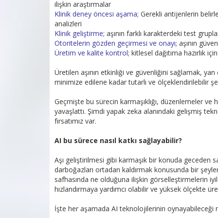
ilişkin araştırmalar
Klinik deney öncesi aşama;
Gerekli antijenlerin beli
analizleri
Klinik geliştirme;
aşının farklı karakterdeki test grup
Otoritelerin gözden geçirmesi ve onayı;
aşının güven
Üretim ve kalite kontrol;
kitlesel dağıtıma hazırlık için
Üretilen aşının etkinliği ve güvenliğini sağlamak, yan 
minimize edilene kadar tutarlı ve ölçeklendirilebilir ş
Geçmişte bu sürecin karmaşıklığı, düzenlemeler ve her
yavaşlattı. Şimdi yapak zeka alanındaki gelişmiş tekno
fırsatımız var.
AI bu sürece nasıl katkı sağlayabilir?
Aşı geliştirilmesi gibi karmaşık bir konuda geceden s
darboğazları ortadan kaldırmak konusunda bir şeyler y
safhasında ne olduğuna ilişkin görselleştirmelerin iyile
hızlandırmaya yardımcı olabilir ve yüksek ölçekte üret
İşte her aşamada AI teknolojilerinin oynayabileceği ro